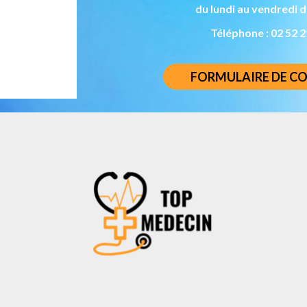
du lundi au vendredi d
Téléphone : 02 52 2
FORMULAIRE DE C