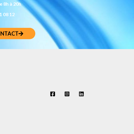
e 8h à 20h
1 08 12
ONTACT