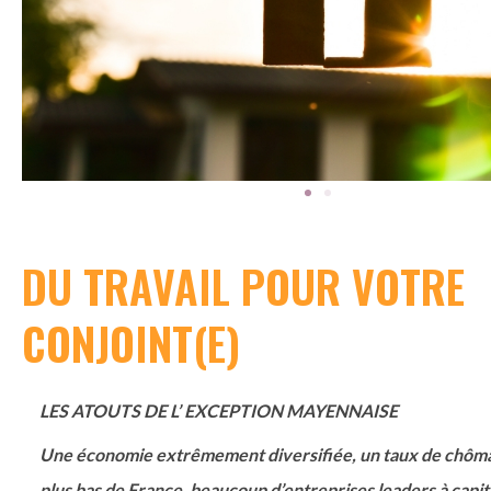
DU TRAVAIL POUR VOTRE
CONJOINT(E)
LES ATOUTS DE L’ EXCEPTION MAYENNAISE
Une économie extrêmement diversifiée, un taux de chôma
plus bas de France, beaucoup d’entreprises leaders à capit