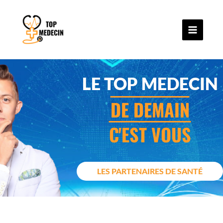
MAIN
Aller
au
MENU
contenu
LE TOP MEDECIN
DE DEMAIN
C'EST VOUS
LES PARTENAIRES DE SANTÉ